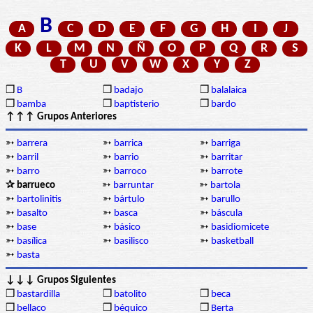
B
A
C
D
E
F
G
H
I
J
K
L
M
N
Ñ
O
P
Q
R
S
T
U
V
W
X
Y
Z
❒
B
❒
badajo
❒
balalaica
❒
bamba
❒
baptisterio
❒
bardo
↑↑↑ Grupos Anteriores
➳
barrera
➳
barrica
➳
barriga
➳
barril
➳
barrio
➳
barritar
➳
barro
➳
barroco
➳
barrote
✰ barrueco
➳
barruntar
➳
bartola
➳
bartolinitis
➳
bártulo
➳
barullo
➳
basalto
➳
basca
➳
báscula
➳
base
➳
básico
➳
basidiomicete
➳
basílica
➳
basilisco
➳
basketball
➳
basta
↓↓↓ Grupos Siguientes
❒
bastardilla
❒
batolito
❒
beca
❒
bellaco
❒
béquico
❒
Berta