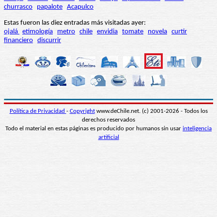
churrasco
papalote
Acapulco
Estas fueron las diez entradas más visitadas ayer:
ojalá
etimología
metro
chile
envidia
tomate
novela
curtir
financiero
discurrir
Política de Privacidad
-
Copyright
www.deChile.net. (c) 2001-2026 - Todos los
derechos reservados
Todo el material en estas páginas es producido por humanos sin usar
inteligencia
artificial