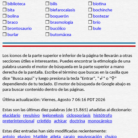
❒
biblioteca
❒
bilis
❒
biotina
❒
bita
❒
blefarocalasis
❒
bochinche
❒
bolina
❒
boquerón
❒
bostezar
❒
braco
❒
brasmología
❒
brío
❒
brontosaurio
❒
bucólico
❒
bule
❒
burlar
❒
butomácea
Los iconos de la parte superior e inferior de la página te llevarán a otras
secciones útiles e interesantes. Puedes encontrar la etimología de una
palabra usando el motor de búsqueda en la parte superior a mano
derecha de la pantalla. Escribe el término que buscas en la casilla que
dice “Busca aquí” y luego presiona la tecla "Entrar", "↲" o "⚲"
dependiendo de tu teclado. El motor de búsqueda de Google abajo es
para buscar contenido dentro de las páginas.
Última actualización: Viernes, Agosto 7 06:16 PDT 2026
Estas son las últimas diez palabras (de 15.865) añadidas al diccionario:
elucidario
revulsivo
legionelosis
ciclosporiasis
histótrofo
preterintencional
críptido
achicar
doctrina
monocárpico
Estas diez entradas han sido modificadas recientemente:
antojo
elusivo
Matilde
atleta
carajo
equivocación
chuico