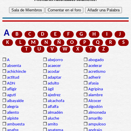
A
B
C
D
E
F
G
H
I
J
K
L
M
N
Ñ
O
P
Q
R
S
T
U
V
W
X
Y
Z
❒
A
❒
abejorro
❒
abogado
❒
absenta
❒
acaecer
❒
acelerar
❒
achichincle
❒
acodar
❒
acretismo
❒
actitud
❒
adaptar
❒
adherir
❒
ADN
❒
adulto
❒
afasia
❒
afligir
❒
ágil
❒
Agripina
❒
agutí
❒
ajedrez
❒
alambre
❒
albayalde
❒
alcachofa
❒
Alcocer
❒
alegría
❒
alfalfa
❒
algodón
❒
aliento
❒
almadén
❒
almoneda
❒
alpiste
❒
aluche
❒
amarillo
❒
ambuesta
❒
amito
❒
ampuloso
❒
anafre
❒
anatema
❒
andrajo