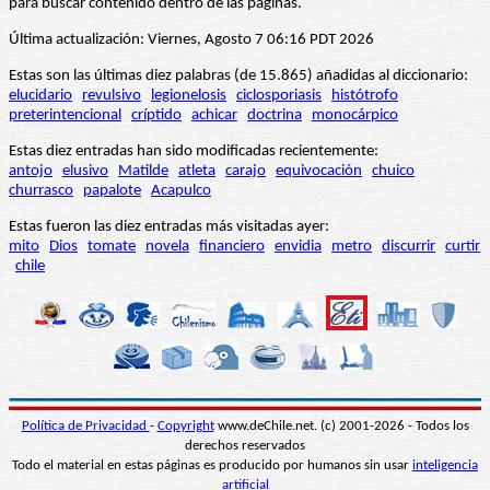
para buscar contenido dentro de las páginas.
Última actualización: Viernes, Agosto 7 06:16 PDT 2026
Estas son las últimas diez palabras (de 15.865) añadidas al diccionario:
elucidario
revulsivo
legionelosis
ciclosporiasis
histótrofo
preterintencional
críptido
achicar
doctrina
monocárpico
Estas diez entradas han sido modificadas recientemente:
antojo
elusivo
Matilde
atleta
carajo
equivocación
chuico
churrasco
papalote
Acapulco
Estas fueron las diez entradas más visitadas ayer:
mito
Dios
tomate
novela
financiero
envidia
metro
discurrir
curtir
chile
Política de Privacidad
-
Copyright
www.deChile.net. (c) 2001-2026 - Todos los
derechos reservados
Todo el material en estas páginas es producido por humanos sin usar
inteligencia
artificial