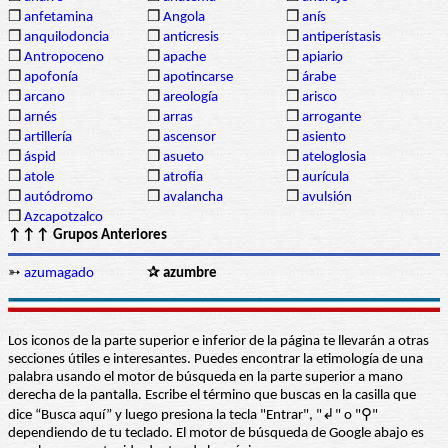
❒
anfetamina
❒
Angola
❒
anís
❒
anquilodoncia
❒
anticresis
❒
antiperístasis
❒
Antropoceno
❒
apache
❒
apiario
❒
apofonía
❒
apotincarse
❒
árabe
❒
arcano
❒
areología
❒
arisco
❒
arnés
❒
arras
❒
arrogante
❒
artillería
❒
ascensor
❒
asiento
❒
áspid
❒
asueto
❒
ateloglosia
❒
atole
❒
atrofia
❒
aurícula
❒
autódromo
❒
avalancha
❒
avulsión
❒
Azcapotzalco
↑↑↑ Grupos Anteriores
➳
azumagado
✰ azumbre
Los iconos de la parte superior e inferior de la página te llevarán a otras
secciones útiles e interesantes. Puedes encontrar la etimología de una
palabra usando el motor de búsqueda en la parte superior a mano
derecha de la pantalla. Escribe el término que buscas en la casilla que
dice “Busca aquí” y luego presiona la tecla "Entrar", "↲" o "⚲"
dependiendo de tu teclado. El motor de búsqueda de Google abajo es