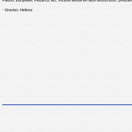
Platón, Eurípides, Plutarco, etc. Incluso existe en latín
autocrator
, présta
- Gracias: Helena