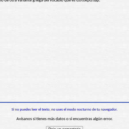
mo de otra variante griega del vocablo que es αὐτοκράτωρ.
Si no puedes leer el texto, no uses el modo nocturno de tu navegador.
Avísanos si tienes más datos o si encuentras algún error.