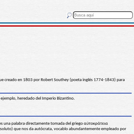
fue creado en 1803 por Robert Southey (poeta inglés 1774-1843) para
r ejemplo, heredado del Imperio Bizantino.
ia es una palabra directamente tomada del griego αὐτοκράτεια
 absoluto) que nos da autócrata, vocablo abundantemente empleado por