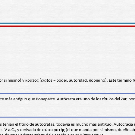
r sí mismo) y κρατος (
cratos
= poder, autoridad, gobierno). Este término 
nte más antiguo que Bonaparte. Autócrata era uno de los títulos del Zar, po
res tenían el título de autócratas, todavía es mucho más antiguo. Autocrac
 el s. V a.C., y derivada de αὐτοκρατής (el que manda por sí mismo, dueño