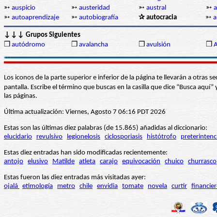
➳
auspicio
➳
austeridad
➳
austral
➳
a
➳
autoaprendizaje
➳
autobiografía
✰ autocracia
➳
a
↓↓↓ Grupos Siguientes
❒
autódromo
❒
avalancha
❒
avulsión
❒
A
Los iconos de la parte superior e inferior de la página te llevarán a otra
pantalla. Escribe el término que buscas en la casilla que dice “Busca aqu
las páginas.
Última actualización: Viernes, Agosto 7 06:16 PDT 2026
Estas son las últimas diez palabras (de 15.865) añadidas al diccionario:
elucidario
revulsivo
legionelosis
ciclosporiasis
histótrofo
preterintenc
Estas diez entradas han sido modificadas recientemente:
antojo
elusivo
Matilde
atleta
carajo
equivocación
chuico
churrasco
Estas fueron las diez entradas más visitadas ayer:
ojalá
etimología
metro
chile
envidia
tomate
novela
curtir
financie