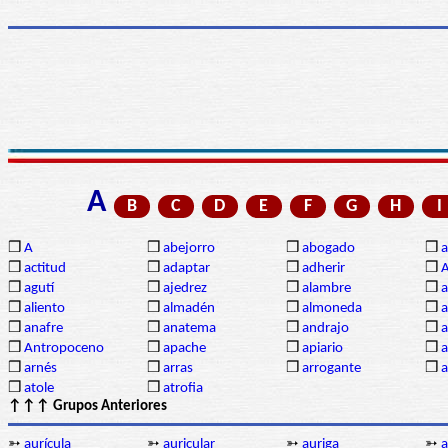
A
B
C
D
E
F
G
H
I
❒
A
❒
abejorro
❒
abogado
❒
a
❒
actitud
❒
adaptar
❒
adherir
❒
❒
agutí
❒
ajedrez
❒
alambre
❒
a
❒
aliento
❒
almadén
❒
almoneda
❒
a
❒
anafre
❒
anatema
❒
andrajo
❒
a
❒
Antropoceno
❒
apache
❒
apiario
❒
a
❒
arnés
❒
arras
❒
arrogante
❒
a
❒
atole
❒
atrofia
↑↑↑ Grupos Anteriores
➳
aurícula
➳
auricular
➳
auriga
➳
a