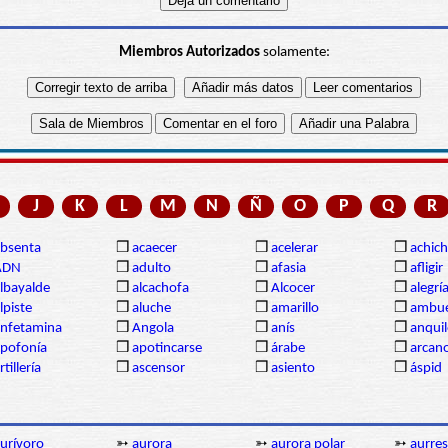
Miembros Autorizados
solamente:
J
K
L
M
N
Ñ
O
P
Q
R
bsenta
❒
acaecer
❒
acelerar
❒
achich
ADN
❒
adulto
❒
afasia
❒
afligir
lbayalde
❒
alcachofa
❒
Alcocer
❒
alegrí
lpiste
❒
aluche
❒
amarillo
❒
ambue
nfetamina
❒
Angola
❒
anís
❒
anqui
pofonía
❒
apotincarse
❒
árabe
❒
arcan
rtillería
❒
ascensor
❒
asiento
❒
áspid
urívoro
➳
aurora
➳
aurora polar
➳
aurre