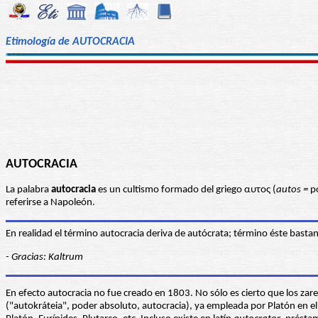
Etimología de AUTOCRACIA
AUTOCRACIA
La palabra
autocracia
es un cultismo formado del griego αυτος (
autos =
po
referirse a Napoleón.
En realidad el término autocracia deriva de autócrata; término éste basta
- Gracias: Kaltrum
En efecto autocracia no fue creado en 1803. No sólo es cierto que los za
("autokráteia", poder absoluto, autocracia), ya empleada por Platón en