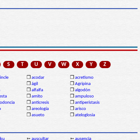
S
T
U
V
W
X
Y
Z
incle
❒
acodar
❒
acretismo
❒
ágil
❒
Agripina
a
❒
alfalfa
❒
algodón
sta
❒
amito
❒
ampuloso
lodoncia
❒
anticresis
❒
antiperístasis
o
❒
areología
❒
arisco
❒
asueto
❒
ateloglosia
sku
➳
auscultar
➳
ausencia