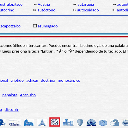
ustralopiteco
➳
Austria
➳
autarquía
➳
autént
utocrino
➳
autóctono
➳
autocuidado
➳
autod
zcapotzalco
❒
azumagado
s secciones útiles e interesantes. Puedes encontrar la etimología de una pal
í” y luego presiona la tecla "Entrar", "↲" o "⚲" dependiendo de tu teclado.
ional
críptido
achicar
doctrina
monocárpico
papalote
Acapulco
ro
discurrir