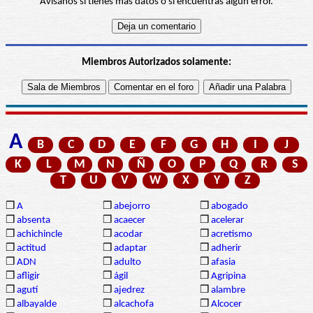
Avísanos si tienes más datos o si encuentras algún error.
Miembros Autorizados solamente:
A
B
C
D
E
F
G
H
I
J
K
L
M
N
Ñ
O
P
Q
R
S
T
U
V
W
X
Y
Z
❒
A
❒
abejorro
❒
abogado
❒
absenta
❒
acaecer
❒
acelerar
❒
achichincle
❒
acodar
❒
acretismo
❒
actitud
❒
adaptar
❒
adherir
❒
ADN
❒
adulto
❒
afasia
❒
afligir
❒
ágil
❒
Agripina
❒
agutí
❒
ajedrez
❒
alambre
❒
albayalde
❒
alcachofa
❒
Alcocer