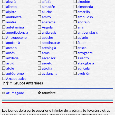
❒
alegría
❒
alfalfa
❒
algodón
❒
aliento
❒
almadén
❒
almoneda
❒
alpiste
❒
aluche
❒
amarillo
❒
ambuesta
❒
amito
❒
ampuloso
❒
anafre
❒
anatema
❒
andrajo
❒
anfetamina
❒
Angola
❒
anís
❒
anquilodoncia
❒
anticresis
❒
antiperístasis
❒
Antropoceno
❒
apache
❒
apiario
❒
apofonía
❒
apotincarse
❒
árabe
❒
arcano
❒
areología
❒
arisco
❒
arnés
❒
arras
❒
arrogante
❒
artillería
❒
ascensor
❒
asiento
❒
áspid
❒
asueto
❒
ateloglosia
❒
atole
❒
atrofia
❒
aurícula
❒
autódromo
❒
avalancha
❒
avulsión
❒
Azcapotzalco
↑↑↑ Grupos Anteriores
➳
azumagado
✰ azumbre
Los iconos de la parte superior e inferior de la página te llevarán a otras