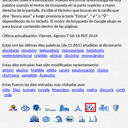
secciones útiles e interesantes. Puedes encontrar la etimología de una
palabra usando el motor de búsqueda en la parte superior a mano
derecha de la pantalla. Escribe el término que buscas en la casilla que
dice “Busca aquí” y luego presiona la tecla "Entrar", "↲" o "⚲"
dependiendo de tu teclado. El motor de búsqueda de Google abajo es
para buscar contenido dentro de las páginas.
Última actualización: Viernes, Agosto 7 06:16 PDT 2026
Estas son las últimas diez palabras (de 15.865) añadidas al diccionario:
elucidario
revulsivo
legionelosis
ciclosporiasis
histótrofo
preterintencional
críptido
achicar
doctrina
monocárpico
Estas diez entradas han sido modificadas recientemente:
antojo
elusivo
Matilde
atleta
carajo
equivocación
chuico
churrasco
papalote
Acapulco
Estas fueron las diez entradas más visitadas ayer:
mito
Dios
tomate
novela
financiero
envidia
metro
discurrir
curtir
chile