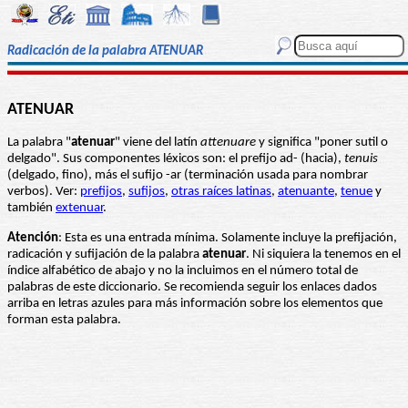
Radicación de la palabra ATENUAR
ATENUAR
La palabra "
atenuar
" viene del latín
attenuare
y significa "poner sutil o
delgado". Sus componentes léxicos son: el prefijo ad- (hacia),
tenuis
(delgado, fino), más el sufijo -ar (terminación usada para nombrar
verbos). Ver:
prefijos
,
sufijos
,
otras raíces latinas
,
atenuante
,
tenue
y
también
extenuar
.
Atención
: Esta es una entrada mínima. Solamente incluye la prefijación,
radicación y sufijación de la palabra
atenuar
. Ni siquiera la tenemos en el
índice alfabético de abajo y no la incluimos en el número total de
palabras de este diccionario. Se recomienda seguir los enlaces dados
arriba en letras azules para más información sobre los elementos que
forman esta palabra.