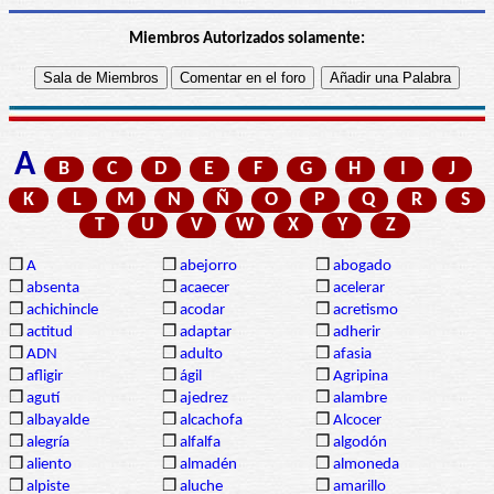
Miembros Autorizados solamente:
A
B
C
D
E
F
G
H
I
J
K
L
M
N
Ñ
O
P
Q
R
S
T
U
V
W
X
Y
Z
❒
A
❒
abejorro
❒
abogado
❒
absenta
❒
acaecer
❒
acelerar
❒
achichincle
❒
acodar
❒
acretismo
❒
actitud
❒
adaptar
❒
adherir
❒
ADN
❒
adulto
❒
afasia
❒
afligir
❒
ágil
❒
Agripina
❒
agutí
❒
ajedrez
❒
alambre
❒
albayalde
❒
alcachofa
❒
Alcocer
❒
alegría
❒
alfalfa
❒
algodón
❒
aliento
❒
almadén
❒
almoneda
❒
alpiste
❒
aluche
❒
amarillo