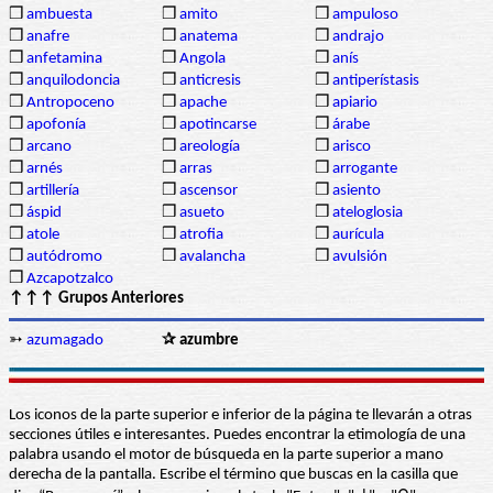
❒
ambuesta
❒
amito
❒
ampuloso
❒
anafre
❒
anatema
❒
andrajo
❒
anfetamina
❒
Angola
❒
anís
❒
anquilodoncia
❒
anticresis
❒
antiperístasis
❒
Antropoceno
❒
apache
❒
apiario
❒
apofonía
❒
apotincarse
❒
árabe
❒
arcano
❒
areología
❒
arisco
❒
arnés
❒
arras
❒
arrogante
❒
artillería
❒
ascensor
❒
asiento
❒
áspid
❒
asueto
❒
ateloglosia
❒
atole
❒
atrofia
❒
aurícula
❒
autódromo
❒
avalancha
❒
avulsión
❒
Azcapotzalco
↑↑↑ Grupos Anteriores
➳
azumagado
✰ azumbre
Los iconos de la parte superior e inferior de la página te llevarán a otras
secciones útiles e interesantes. Puedes encontrar la etimología de una
palabra usando el motor de búsqueda en la parte superior a mano
derecha de la pantalla. Escribe el término que buscas en la casilla que