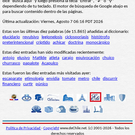
dice “Busca aquí” y luego presiona la tecla "Entrar", "↲" o "⚲"
dependiendo de tu teclado. El motor de búsqueda de Google abajo es
para buscar contenido dentro de las páginas.
Última actualización: Viernes, Agosto 7 06:16 PDT 2026
Estas son las últimas diez palabras (de 15.865) añadidas al diccionario:
elucidario
revulsivo
legionelosis
ciclosporiasis
histótrofo
preterintencional
críptido
achicar
doctrina
monocárpico
Estas diez entradas han sido modificadas recientemente:
antojo
elusivo
Matilde
atleta
carajo
equivocación
chuico
churrasco
papalote
Acapulco
Estas fueron las diez entradas más visitadas ayer:
escaparate
etimología
envidia
tomate
metro
chile
discurrir
financiero
curtir
púnico
Política de Privacidad
-
Copyright
www.deChile.net. (c) 2001-2026 - Todos los
derechos reservados