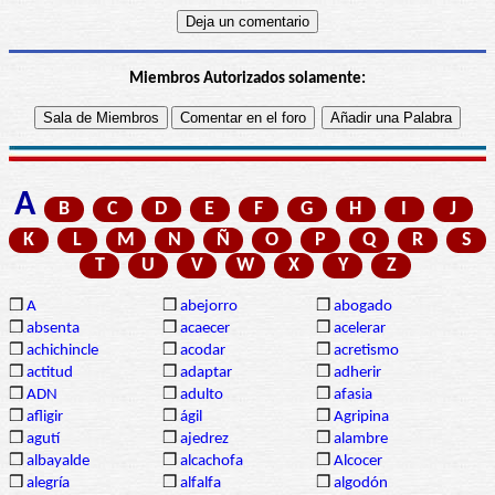
Miembros Autorizados solamente:
A
B
C
D
E
F
G
H
I
J
K
L
M
N
Ñ
O
P
Q
R
S
T
U
V
W
X
Y
Z
❒
A
❒
abejorro
❒
abogado
❒
absenta
❒
acaecer
❒
acelerar
❒
achichincle
❒
acodar
❒
acretismo
❒
actitud
❒
adaptar
❒
adherir
❒
ADN
❒
adulto
❒
afasia
❒
afligir
❒
ágil
❒
Agripina
❒
agutí
❒
ajedrez
❒
alambre
❒
albayalde
❒
alcachofa
❒
Alcocer
❒
alegría
❒
alfalfa
❒
algodón