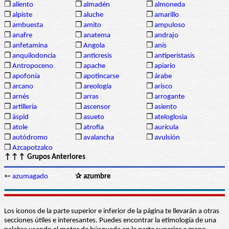
❒
aliento
❒
almadén
❒
almoneda
❒
alpiste
❒
aluche
❒
amarillo
❒
ambuesta
❒
amito
❒
ampuloso
❒
anafre
❒
anatema
❒
andrajo
❒
anfetamina
❒
Angola
❒
anís
❒
anquilodoncia
❒
anticresis
❒
antiperístasis
❒
Antropoceno
❒
apache
❒
apiario
❒
apofonía
❒
apotincarse
❒
árabe
❒
arcano
❒
areología
❒
arisco
❒
arnés
❒
arras
❒
arrogante
❒
artillería
❒
ascensor
❒
asiento
❒
áspid
❒
asueto
❒
ateloglosia
❒
atole
❒
atrofia
❒
aurícula
❒
autódromo
❒
avalancha
❒
avulsión
❒
Azcapotzalco
↑↑↑ Grupos Anteriores
➳
azumagado
✰ azumbre
Los iconos de la parte superior e inferior de la página te llevarán a otras
secciones útiles e interesantes. Puedes encontrar la etimología de una