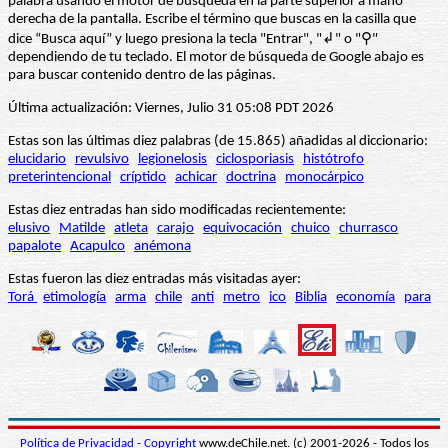
palabra usando el motor de búsqueda en la parte superior a mano
derecha de la pantalla. Escribe el término que buscas en la casilla que
dice “Busca aquí” y luego presiona la tecla "Entrar", "↲" o "⚲"
dependiendo de tu teclado. El motor de búsqueda de Google abajo es
para buscar contenido dentro de las páginas.
Última actualización: Viernes, Julio 31 05:08 PDT 2026
Estas son las últimas diez palabras (de 15.865) añadidas al diccionario:
elucidario
revulsivo
legionelosis
ciclosporiasis
histótrofo
preterintencional
críptido
achicar
doctrina
monocárpico
Estas diez entradas han sido modificadas recientemente:
elusivo
Matilde
atleta
carajo
equivocación
chuico
churrasco
papalote
Acapulco
anémona
Estas fueron las diez entradas más visitadas ayer:
Torá
etimología
arma
chile
anti
metro
ico
Biblia
economía
para
Política de Privacidad
-
Copyright
www.deChile.net. (c) 2001-2026 - Todos los