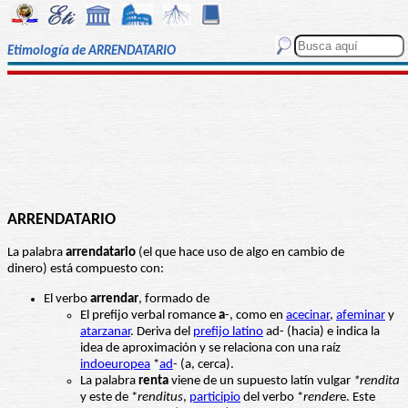
Etimología de ARRENDATARIO
ARRENDATARIO
La palabra
arrendatario
(el que hace uso de algo en cambio de
dinero) está compuesto con:
El verbo
arrendar
, formado de
El prefijo verbal romance
a
-, como en
acecinar
,
afeminar
y
atarzanar
. Deriva del
prefijo latino
ad- (hacia) e indica la
idea de aproximación y se relaciona con una raíz
indoeuropea
*
ad
- (a, cerca).
La palabra
renta
viene de un supuesto latín vulgar
*rendita
y este de *
renditus
,
participio
del verbo *
ren
der
e. Este