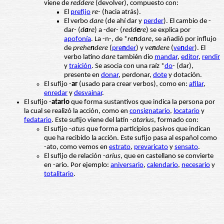
viene de
reddere
(devolver), compuesto con:
El
prefijo
re
- (hacia atrás).
El verbo
dare
(de ahí dar y
perder
). El cambio de -
dar- (
d
a
re
) a -der- (
redd
e
re
) se explica por
apofonía
. La -n-, de *
re
n
dare
, se añadió por influjo
de
prehe
n
dere
(
pre
n
der
) y
ve
n
dere
(
ve
n
der
). El
verbo latino
dare
también dio
mandar
,
editor
,
rendir
y
traición
. Se asocia con una raíz *
do
- (dar),
presente en
donar
, perdonar,
dote
y dotación.
El sufijo -
ar
(usado para crear verbos), como en:
afilar
,
enredar
y
desvainar
.
El sufijo -
atario
que forma sustantivos que indica la persona por
la cual se realizó la acción, como en
consignatario
,
locatario
y
fedatario
. Este sufijo viene del latín -
atarius
, formado con:
El sufijo -
atus
que forma participios pasivos que indican
que ha recibido la acción. Este sufijo pasa al español como
-ato, como vemos en
estrato
,
prevaricato
y
sensato
.
El sufijo de relación -
arius
, que en castellano se convierte
en -ario. Por ejemplo:
aniversario
,
calendario
,
necesario
y
totalitario
.