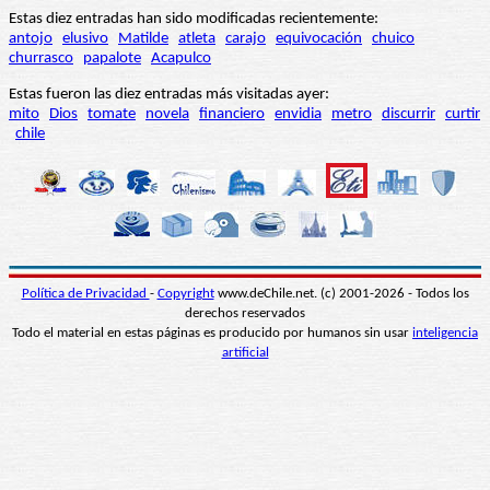
Estas diez entradas han sido modificadas recientemente:
antojo
elusivo
Matilde
atleta
carajo
equivocación
chuico
churrasco
papalote
Acapulco
Estas fueron las diez entradas más visitadas ayer:
mito
Dios
tomate
novela
financiero
envidia
metro
discurrir
curtir
chile
Política de Privacidad
-
Copyright
www.deChile.net. (c) 2001-2026 - Todos los
derechos reservados
Todo el material en estas páginas es producido por humanos sin usar
inteligencia
artificial