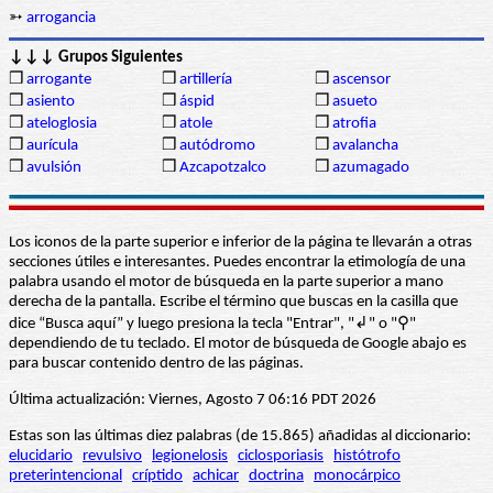
➳
arrogancia
↓↓↓ Grupos Siguientes
❒
arrogante
❒
artillería
❒
ascensor
❒
asiento
❒
áspid
❒
asueto
❒
ateloglosia
❒
atole
❒
atrofia
❒
aurícula
❒
autódromo
❒
avalancha
❒
avulsión
❒
Azcapotzalco
❒
azumagado
Los iconos de la parte superior e inferior de la página te llevarán a otras
secciones útiles e interesantes. Puedes encontrar la etimología de una
palabra usando el motor de búsqueda en la parte superior a mano
derecha de la pantalla. Escribe el término que buscas en la casilla que
dice “Busca aquí” y luego presiona la tecla "Entrar", "↲" o "⚲"
dependiendo de tu teclado. El motor de búsqueda de Google abajo es
para buscar contenido dentro de las páginas.
Última actualización: Viernes, Agosto 7 06:16 PDT 2026
Estas son las últimas diez palabras (de 15.865) añadidas al diccionario:
elucidario
revulsivo
legionelosis
ciclosporiasis
histótrofo
preterintencional
críptido
achicar
doctrina
monocárpico