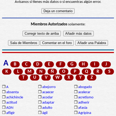
Avísanos si tienes más datos o si encuentras algún error.
Miembros Autorizados
solamente:
A
B
C
D
E
F
G
H
I
J
K
L
M
N
Ñ
O
P
Q
R
S
T
U
V
W
X
Y
Z
❒
A
❒
abejorro
❒
abogado
❒
absenta
❒
acaecer
❒
acelerar
❒
achichincle
❒
acodar
❒
acretismo
❒
actitud
❒
adaptar
❒
adherir
❒
ADN
❒
adulto
❒
afasia
❒
afligir
❒
ágil
❒
Agripina