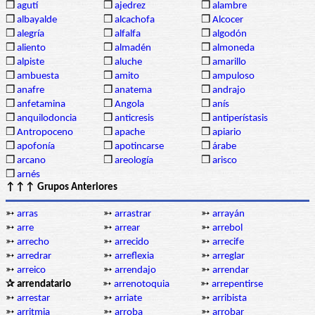
❒
agutí
❒
ajedrez
❒
alambre
❒
albayalde
❒
alcachofa
❒
Alcocer
❒
alegría
❒
alfalfa
❒
algodón
❒
aliento
❒
almadén
❒
almoneda
❒
alpiste
❒
aluche
❒
amarillo
❒
ambuesta
❒
amito
❒
ampuloso
❒
anafre
❒
anatema
❒
andrajo
❒
anfetamina
❒
Angola
❒
anís
❒
anquilodoncia
❒
anticresis
❒
antiperístasis
❒
Antropoceno
❒
apache
❒
apiario
❒
apofonía
❒
apotincarse
❒
árabe
❒
arcano
❒
areología
❒
arisco
❒
arnés
↑↑↑ Grupos Anteriores
➳
arras
➳
arrastrar
➳
arrayán
➳
arre
➳
arrear
➳
arrebol
➳
arrecho
➳
arrecido
➳
arrecife
➳
arredrar
➳
arreflexia
➳
arreglar
➳
arreico
➳
arrendajo
➳
arrendar
✰ arrendatario
➳
arrenotoquia
➳
arrepentirse
➳
arrestar
➳
arriate
➳
arribista
➳
arritmia
➳
arroba
➳
arrobar