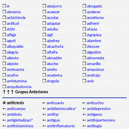
❒
A
❒
abejorro
❒
abogado
❒
absenta
❒
acaecer
❒
acelerar
❒
achichincle
❒
acodar
❒
acretismo
❒
actitud
❒
adaptar
❒
adherir
❒
ADN
❒
adulto
❒
afasia
❒
afligir
❒
ágil
❒
Agripina
❒
agutí
❒
ajedrez
❒
alambre
❒
albayalde
❒
alcachofa
❒
Alcocer
❒
alegría
❒
alfalfa
❒
algodón
❒
aliento
❒
almadén
❒
almoneda
❒
alpiste
❒
aluche
❒
amarillo
❒
ambuesta
❒
amito
❒
ampuloso
❒
anafre
❒
anatema
❒
andrajo
❒
anfetamina
❒
Angola
❒
anís
❒
anquilodoncia
↑↑↑ Grupos Anteriores
✰ anticresis
➳
anticuario
➳
anticucho
➳
anticuerpo
➳
antidemócratica*
➳
antidepresivo
➳
antídoto
➳
antifaz
➳
antígeno
➳
antiglobalizaci*
➳
antiguo
➳
antihipertensivo
➳
antihistamínico
➳
antiinflamatorio
➳
antilogía