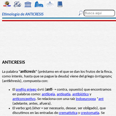
Etimología de ANTICRESIS
ANTICRESIS
La palabra "
anticresis
" (préstamo en el que se dan los frutos de la finca,
como interés, hasta que se pague la deuda) viene del griego ἀντίχρησις
(antikhresis), compuesta con:
El
prefijo griego
ἀντί (
anti
- = contra, opuesto) que encontramos
en palabras como:
antilogía
,
antipatía
,
antibiótico
y
anticonceptivo
. Se relaciona con una raíz
indoeuropea
*
ant
(adelante, antes, afuera).
El verbo χρή (
kher
= ser necesario, desear, ser obligado), que
discutimos en las entradas de
crematística
y
crestomatía
. Se