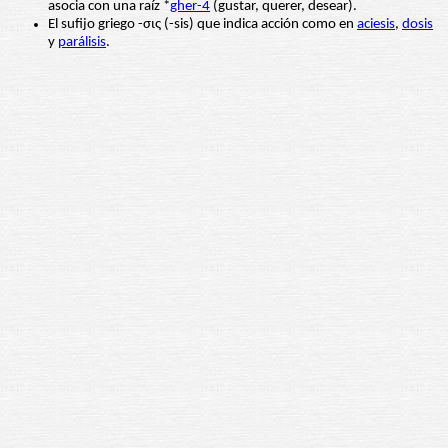
asocia con una raíz *
gher-4
(gustar, querer, desear).
El sufijo griego -σις (-sis) que indica acción como en
aciesis
,
dosis
y
parálisis
.