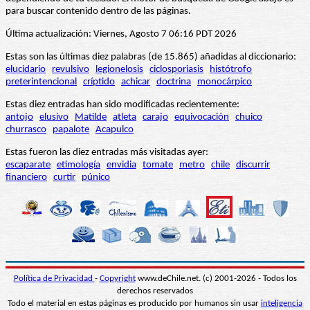
para buscar contenido dentro de las páginas.
Última actualización: Viernes, Agosto 7 06:16 PDT 2026
Estas son las últimas diez palabras (de 15.865) añadidas al diccionario:
elucidario
revulsivo
legionelosis
ciclosporiasis
histótrofo
preterintencional
críptido
achicar
doctrina
monocárpico
Estas diez entradas han sido modificadas recientemente:
antojo
elusivo
Matilde
atleta
carajo
equivocación
chuico
churrasco
papalote
Acapulco
Estas fueron las diez entradas más visitadas ayer:
escaparate
etimología
envidia
tomate
metro
chile
discurrir
financiero
curtir
púnico
Política de Privacidad
-
Copyright
www.deChile.net. (c) 2001-2026 - Todos los
derechos reservados
Todo el material en estas páginas es producido por humanos sin usar
inteligencia