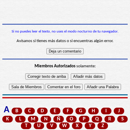
Si no puedes leer el texto, no uses el modo nocturno de tu navegador.
Avísanos si tienes más datos o si encuentras algún error.
Miembros Autorizados
solamente:
A
B
C
D
E
F
G
H
I
J
K
L
M
N
Ñ
O
P
Q
R
S
T
U
V
W
X
Y
Z