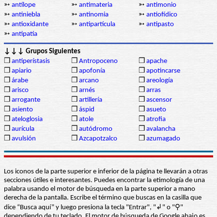
➳
antílope
➳
antimateria
➳
antimonio
➳
antiniebla
➳
antinomia
➳
antiofídico
➳
antioxidante
➳
antipartícula
➳
antipasto
➳
antipatía
↓↓↓ Grupos Siguientes
❒
antiperístasis
❒
Antropoceno
❒
apache
❒
apiario
❒
apofonía
❒
apotincarse
❒
árabe
❒
arcano
❒
areología
❒
arisco
❒
arnés
❒
arras
❒
arrogante
❒
artillería
❒
ascensor
❒
asiento
❒
áspid
❒
asueto
❒
ateloglosia
❒
atole
❒
atrofia
❒
aurícula
❒
autódromo
❒
avalancha
❒
avulsión
❒
Azcapotzalco
❒
azumagado
Los iconos de la parte superior e inferior de la página te llevarán a otras
secciones útiles e interesantes. Puedes encontrar la etimología de una
palabra usando el motor de búsqueda en la parte superior a mano
derecha de la pantalla. Escribe el término que buscas en la casilla que
dice “Busca aquí” y luego presiona la tecla "Entrar", "↲" o "⚲"
dependiendo de tu teclado. El motor de búsqueda de Google abajo es