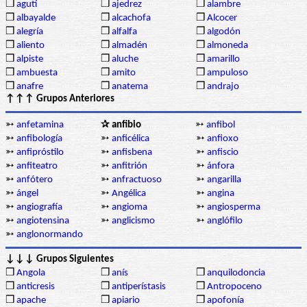
❒
agutí
❒
ajedrez
❒
alambre
❒
albayalde
❒
alcachofa
❒
Alcocer
❒
alegría
❒
alfalfa
❒
algodón
❒
aliento
❒
almadén
❒
almoneda
❒
alpiste
❒
aluche
❒
amarillo
❒
ambuesta
❒
amito
❒
ampuloso
❒
anafre
❒
anatema
❒
andrajo
↑↑↑ Grupos Anteriores
➳
anfetamina
✰ anfibio
➳
anfibol
➳
anfibología
➳
anficélica
➳
anfioxo
➳
anfipróstilo
➳
anfisbena
➳
anfiscio
➳
anfiteatro
➳
anfitrión
➳
ánfora
➳
anfótero
➳
anfractuoso
➳
angarilla
➳
ángel
➳
Angélica
➳
angina
➳
angiografía
➳
angioma
➳
angiosperma
➳
angiotensina
➳
anglicismo
➳
anglófilo
➳
anglonormando
↓↓↓ Grupos Siguientes
❒
Angola
❒
anís
❒
anquilodoncia
❒
anticresis
❒
antiperístasis
❒
Antropoceno
❒
apache
❒
apiario
❒
apofonía