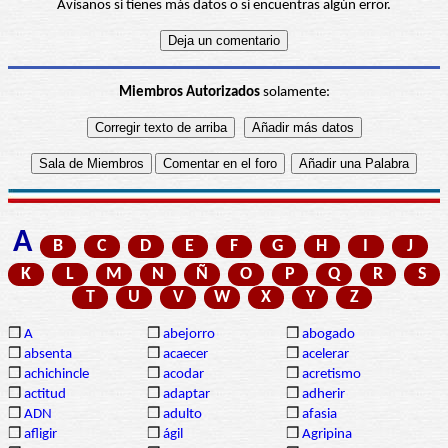
Avísanos si tienes más datos o si encuentras algún error.
Miembros Autorizados
solamente:
A
B
C
D
E
F
G
H
I
J
K
L
M
N
Ñ
O
P
Q
R
S
T
U
V
W
X
Y
Z
❒
A
❒
abejorro
❒
abogado
❒
absenta
❒
acaecer
❒
acelerar
❒
achichincle
❒
acodar
❒
acretismo
❒
actitud
❒
adaptar
❒
adherir
❒
ADN
❒
adulto
❒
afasia
❒
afligir
❒
ágil
❒
Agripina