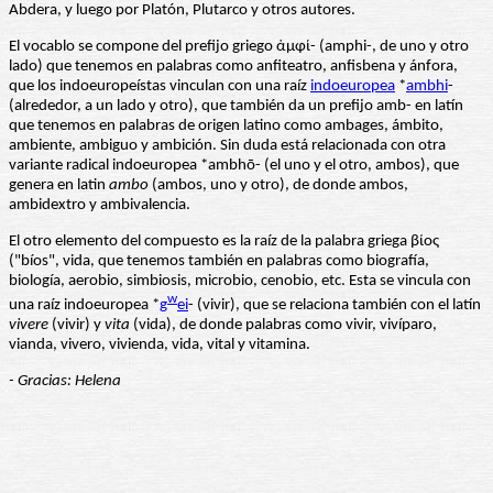
Abdera, y luego por Platón, Plutarco y otros autores.
El vocablo se compone del prefijo griego ἀμφί- (amphi-, de uno y otro
lado) que tenemos en palabras como anfiteatro, anfisbena y ánfora,
que los indoeuropeístas vinculan con una raíz
indoeuropea
*
ambhi
-
(alrededor, a un lado y otro), que también da un prefijo amb- en latín
que tenemos en palabras de origen latino como ambages, ámbito,
ambiente, ambiguo y ambición. Sin duda está relacionada con otra
variante radical indoeuropea *ambhō- (el uno y el otro, ambos), que
genera en latin
ambo
(ambos, uno y otro), de donde ambos,
ambidextro y ambivalencia.
El otro elemento del compuesto es la raíz de la palabra griega βίος
("bíos", vida, que tenemos también en palabras como biografía,
biología, aerobio, simbiosis, microbio, cenobio, etc. Esta se vincula con
w
una raíz indoeuropea *
g
ei
- (vivir), que se relaciona también con el latín
vivere
(vivir) y
vita
(vida), de donde palabras como vivir, vivíparo,
vianda, vivero, vivienda, vida, vital y vitamina.
- Gracias: Helena