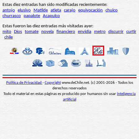
Estas diez entradas han sido modificadas recientemente:
antojo
elusivo
Matilde
atleta
carajo
equivocación
chuico
churrasco
papalote
Acapulco
Estas fueron las diez entradas más visitadas ayer:
mito
Dios
tomate
novela
financiero
envidia
metro
discurrir
curtir
chile
Política de Privacidad
-
Copyright
www.deChile.net. (c) 2001-2026 - Todos los
derechos reservados
Todo el material en estas páginas es producido por humanos sin usar
inteligencia
artificial