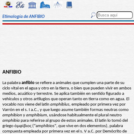
Etimología de ANFIBIO
ANFIBIO
La palabra
anfibio
se refiere a animales que cumplen una parte de su
ciclo vital en el agua y otro en la tierra, o bien que pueden vivir en ambos
medios, acuático y terrestre. Se aplica también en sentido figurado a
vehículos y otros artilugios que operan tanto en tierra como en agua. El
vocablo nos viene del latín
amphibĭus,
empleado por primera vez por
Varrón en el s. I a.C., y que luego asume también formas neutras como
amphibion
y
amphibium
, usándose habitualmente el plural neutro
amphibia
para referirse al grupo de estos animales. El latín lo tomó del
griego ἀμφίβιος ("amphibios", que vive en dos elementos), palabra
compuesta empleada por primera vez en el s. V a.C. por Demócrito de