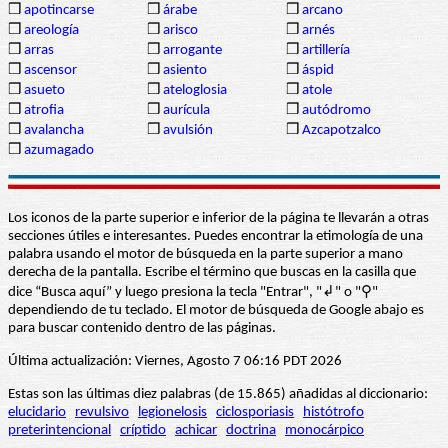
❒
apotincarse
❒
árabe
❒
arcano
❒
areología
❒
arisco
❒
arnés
❒
arras
❒
arrogante
❒
artillería
❒
ascensor
❒
asiento
❒
áspid
❒
asueto
❒
ateloglosia
❒
atole
❒
atrofia
❒
aurícula
❒
autódromo
❒
avalancha
❒
avulsión
❒
Azcapotzalco
❒
azumagado
Los iconos de la parte superior e inferior de la página te llevarán a otras
secciones útiles e interesantes. Puedes encontrar la etimología de una
palabra usando el motor de búsqueda en la parte superior a mano
derecha de la pantalla. Escribe el término que buscas en la casilla que
dice “Busca aquí” y luego presiona la tecla "Entrar", "↲" o "⚲"
dependiendo de tu teclado. El motor de búsqueda de Google abajo es
para buscar contenido dentro de las páginas.
Última actualización: Viernes, Agosto 7 06:16 PDT 2026
Estas son las últimas diez palabras (de 15.865) añadidas al diccionario:
elucidario
revulsivo
legionelosis
ciclosporiasis
histótrofo
preterintencional
críptido
achicar
doctrina
monocárpico