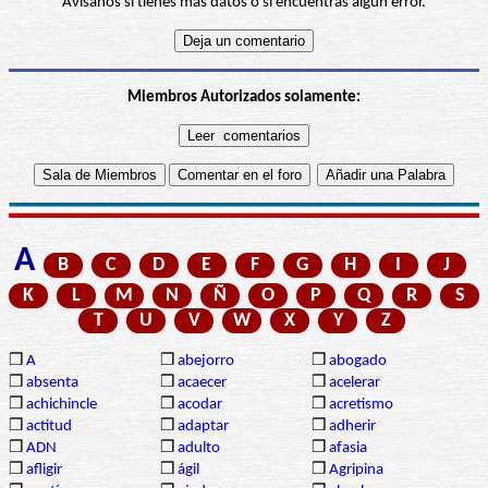
Avísanos si tienes más datos o si encuentras algún error.
Miembros Autorizados solamente:
A
B
C
D
E
F
G
H
I
J
K
L
M
N
Ñ
O
P
Q
R
S
T
U
V
W
X
Y
Z
❒
A
❒
abejorro
❒
abogado
❒
absenta
❒
acaecer
❒
acelerar
❒
achichincle
❒
acodar
❒
acretismo
❒
actitud
❒
adaptar
❒
adherir
❒
ADN
❒
adulto
❒
afasia
❒
afligir
❒
ágil
❒
Agripina