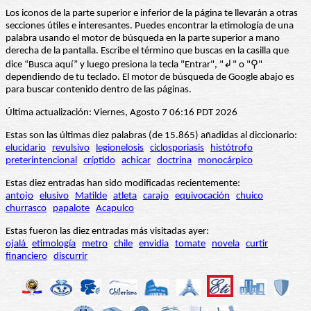
Los iconos de la parte superior e inferior de la página te llevarán a otras
secciones útiles e interesantes. Puedes encontrar la etimología de una
palabra usando el motor de búsqueda en la parte superior a mano
derecha de la pantalla. Escribe el término que buscas en la casilla que
dice “Busca aquí” y luego presiona la tecla "Entrar", "↲" o "⚲"
dependiendo de tu teclado. El motor de búsqueda de Google abajo es
para buscar contenido dentro de las páginas.
Última actualización: Viernes, Agosto 7 06:16 PDT 2026
Estas son las últimas diez palabras (de 15.865) añadidas al diccionario:
elucidario
revulsivo
legionelosis
ciclosporiasis
histótrofo
preterintencional
críptido
achicar
doctrina
monocárpico
Estas diez entradas han sido modificadas recientemente:
antojo
elusivo
Matilde
atleta
carajo
equivocación
chuico
churrasco
papalote
Acapulco
Estas fueron las diez entradas más visitadas ayer:
ojalá
etimología
metro
chile
envidia
tomate
novela
curtir
financiero
discurrir