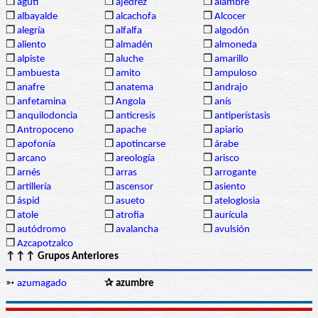
❒
agutí
❒
ajedrez
❒
alambre
❒
albayalde
❒
alcachofa
❒
Alcocer
❒
alegría
❒
alfalfa
❒
algodón
❒
aliento
❒
almadén
❒
almoneda
❒
alpiste
❒
aluche
❒
amarillo
❒
ambuesta
❒
amito
❒
ampuloso
❒
anafre
❒
anatema
❒
andrajo
❒
anfetamina
❒
Angola
❒
anís
❒
anquilodoncia
❒
anticresis
❒
antiperístasis
❒
Antropoceno
❒
apache
❒
apiario
❒
apofonía
❒
apotincarse
❒
árabe
❒
arcano
❒
areología
❒
arisco
❒
arnés
❒
arras
❒
arrogante
❒
artillería
❒
ascensor
❒
asiento
❒
áspid
❒
asueto
❒
ateloglosia
❒
atole
❒
atrofia
❒
aurícula
❒
autódromo
❒
avalancha
❒
avulsión
❒
Azcapotzalco
↑↑↑ Grupos Anteriores
➳
azumagado
✰ azumbre