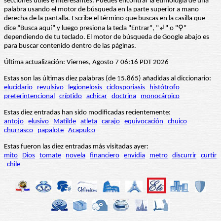
secciones útiles e interesantes. Puedes encontrar la etimología de una
palabra usando el motor de búsqueda en la parte superior a mano
derecha de la pantalla. Escribe el término que buscas en la casilla que
dice “Busca aquí” y luego presiona la tecla "Entrar", "↲" o "⚲"
dependiendo de tu teclado. El motor de búsqueda de Google abajo es
para buscar contenido dentro de las páginas.
Última actualización: Viernes, Agosto 7 06:16 PDT 2026
Estas son las últimas diez palabras (de 15.865) añadidas al diccionario:
elucidario
revulsivo
legionelosis
ciclosporiasis
histótrofo
preterintencional
críptido
achicar
doctrina
monocárpico
Estas diez entradas han sido modificadas recientemente:
antojo
elusivo
Matilde
atleta
carajo
equivocación
chuico
churrasco
papalote
Acapulco
Estas fueron las diez entradas más visitadas ayer:
mito
Dios
tomate
novela
financiero
envidia
metro
discurrir
curtir
chile