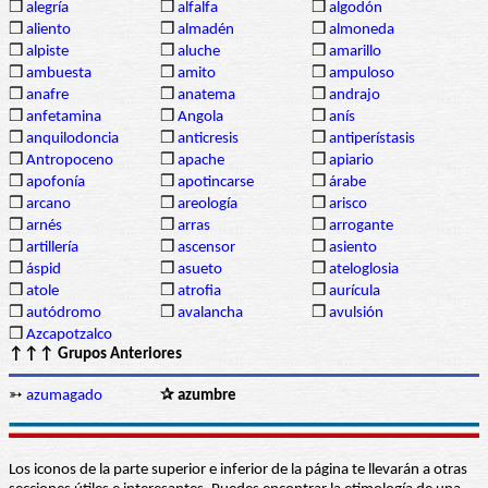
❒
alegría
❒
alfalfa
❒
algodón
❒
aliento
❒
almadén
❒
almoneda
❒
alpiste
❒
aluche
❒
amarillo
❒
ambuesta
❒
amito
❒
ampuloso
❒
anafre
❒
anatema
❒
andrajo
❒
anfetamina
❒
Angola
❒
anís
❒
anquilodoncia
❒
anticresis
❒
antiperístasis
❒
Antropoceno
❒
apache
❒
apiario
❒
apofonía
❒
apotincarse
❒
árabe
❒
arcano
❒
areología
❒
arisco
❒
arnés
❒
arras
❒
arrogante
❒
artillería
❒
ascensor
❒
asiento
❒
áspid
❒
asueto
❒
ateloglosia
❒
atole
❒
atrofia
❒
aurícula
❒
autódromo
❒
avalancha
❒
avulsión
❒
Azcapotzalco
↑↑↑ Grupos Anteriores
➳
azumagado
✰ azumbre
Los iconos de la parte superior e inferior de la página te llevarán a otras