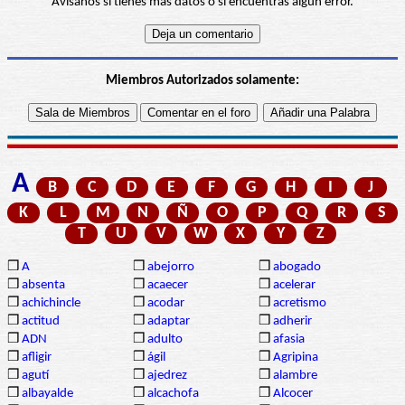
Avísanos si tienes más datos o si encuentras algún error.
Miembros Autorizados solamente:
A
B
C
D
E
F
G
H
I
J
K
L
M
N
Ñ
O
P
Q
R
S
T
U
V
W
X
Y
Z
❒
A
❒
abejorro
❒
abogado
❒
absenta
❒
acaecer
❒
acelerar
❒
achichincle
❒
acodar
❒
acretismo
❒
actitud
❒
adaptar
❒
adherir
❒
ADN
❒
adulto
❒
afasia
❒
afligir
❒
ágil
❒
Agripina
❒
agutí
❒
ajedrez
❒
alambre
❒
albayalde
❒
alcachofa
❒
Alcocer