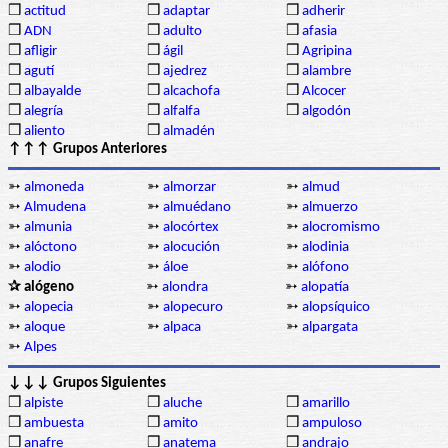
❒
actitud
❒
adaptar
❒
adherir
❒
ADN
❒
adulto
❒
afasia
❒
afligir
❒
ágil
❒
Agripina
❒
agutí
❒
ajedrez
❒
alambre
❒
albayalde
❒
alcachofa
❒
Alcocer
❒
alegría
❒
alfalfa
❒
algodón
❒
aliento
❒
almadén
↑↑↑ Grupos Anteriores
➳
almoneda
➳
almorzar
➳
almud
➳
Almudena
➳
almuédano
➳
almuerzo
➳
almunia
➳
alocórtex
➳
alocromismo
➳
alóctono
➳
alocución
➳
alodinia
➳
alodio
➳
áloe
➳
alófono
✰ alógeno
➳
alondra
➳
alopatía
➳
alopecia
➳
alopecuro
➳
alopsíquico
➳
aloque
➳
alpaca
➳
alpargata
➳
Alpes
↓↓↓ Grupos Siguientes
❒
alpiste
❒
aluche
❒
amarillo
❒
ambuesta
❒
amito
❒
ampuloso
❒
anafre
❒
anatema
❒
andrajo