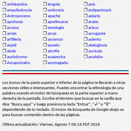
❒
anfetamina
❒
Angola
❒
anís
❒
anquilodoncia
❒
anticresis
❒
antiperístasis
❒
Antropoceno
❒
apache
❒
apiario
❒
apofonía
❒
apotincarse
❒
árabe
❒
arcano
❒
areología
❒
arisco
❒
arnés
❒
arras
❒
arrogante
❒
artillería
❒
ascensor
❒
asiento
❒
áspid
❒
asueto
❒
ateloglosia
❒
atole
❒
atrofia
❒
aurícula
❒
autódromo
❒
avalancha
❒
avulsión
❒
Azcapotzalco
❒
azumagado
Los iconos de la parte superior e inferior de la página te llevarán a otras
secciones útiles e interesantes. Puedes encontrar la etimología de una
palabra usando el motor de búsqueda en la parte superior a mano
derecha de la pantalla. Escribe el término que buscas en la casilla que
dice “Busca aquí” y luego presiona la tecla "Entrar", "↲" o "⚲"
dependiendo de tu teclado. El motor de búsqueda de Google abajo es
para buscar contenido dentro de las páginas.
Última actualización: Viernes, Agosto 7 06:16 PDT 2026