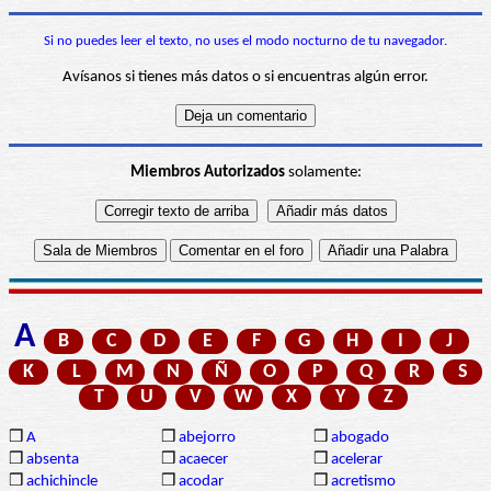
Si no puedes leer el texto, no uses el modo nocturno de tu navegador.
Avísanos si tienes más datos o si encuentras algún error.
Miembros Autorizados
solamente:
A
B
C
D
E
F
G
H
I
J
K
L
M
N
Ñ
O
P
Q
R
S
T
U
V
W
X
Y
Z
❒
A
❒
abejorro
❒
abogado
❒
absenta
❒
acaecer
❒
acelerar
❒
achichincle
❒
acodar
❒
acretismo