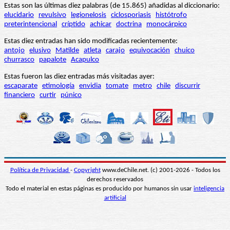
Estas son las últimas diez palabras (de 15.865) añadidas al diccionario:
elucidario
revulsivo
legionelosis
ciclosporiasis
histótrofo
preterintencional
críptido
achicar
doctrina
monocárpico
Estas diez entradas han sido modificadas recientemente:
antojo
elusivo
Matilde
atleta
carajo
equivocación
chuico
churrasco
papalote
Acapulco
Estas fueron las diez entradas más visitadas ayer:
escaparate
etimología
envidia
tomate
metro
chile
discurrir
financiero
curtir
púnico
Política de Privacidad
-
Copyright
www.deChile.net. (c) 2001-2026 - Todos los
derechos reservados
Todo el material en estas páginas es producido por humanos sin usar
inteligencia
artificial