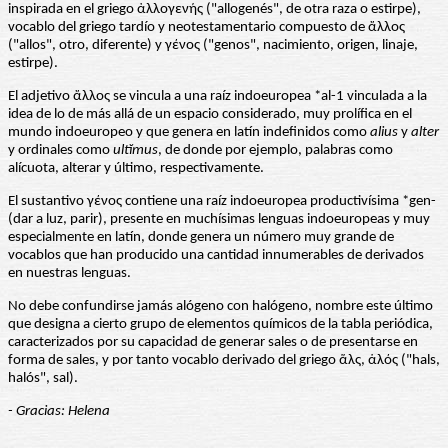
inspirada en el griego ἀλλογενής ("allogenés", de otra raza o estirpe),
vocablo del griego tardío y neotestamentario compuesto de ἄλλος
("allos", otro, diferente) y γένος ("genos", nacimiento, origen, linaje,
estirpe).
El adjetivo ἄλλος se vincula a una raíz indoeuropea *al-1 vinculada a la
idea de lo de más allá de un espacio considerado, muy prolífica en el
mundo indoeuropeo y que genera en latín indefinidos como
alius
y
alter
y ordinales como
ultĭmus
, de donde por ejemplo, palabras como
alícuota, alterar y último, respectivamente.
El sustantivo γένος contiene una raíz indoeuropea productivísima *gen-
(dar a luz, parir), presente en muchísimas lenguas indoeuropeas y muy
especialmente en latín, donde genera un número muy grande de
vocablos que han producido una cantidad innumerables de derivados
en nuestras lenguas.
No debe confundirse jamás alógeno con halógeno, nombre este último
que designa a cierto grupo de elementos químicos de la tabla periódica,
caracterizados por su capacidad de generar sales o de presentarse en
forma de sales, y por tanto vocablo derivado del griego ἅλς, ἁλός ("hals,
halós", sal).
- Gracias: Helena