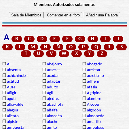
Miembros Autorizados solamente:
A
B
C
D
E
F
G
H
I
J
K
L
M
N
Ñ
O
P
Q
R
S
T
U
V
W
X
Y
Z
❒
A
❒
abejorro
❒
abogado
❒
absenta
❒
acaecer
❒
acelerar
❒
achichincle
❒
acodar
❒
acretismo
❒
actitud
❒
adaptar
❒
adherir
❒
ADN
❒
adulto
❒
afasia
❒
afligir
❒
ágil
❒
Agripina
❒
agutí
❒
ajedrez
❒
alambre
❒
albayalde
❒
alcachofa
❒
Alcocer
❒
alegría
❒
alfalfa
❒
algodón
❒
aliento
❒
almadén
❒
almoneda
❒
alpiste
❒
aluche
❒
amarillo
❒
ambuesta
❒
amito
❒
ampuloso