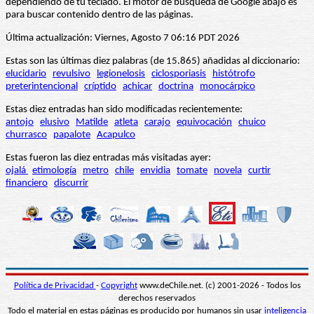
dependiendo de tu teclado. El motor de búsqueda de Google abajo es
para buscar contenido dentro de las páginas.
Última actualización: Viernes, Agosto 7 06:16 PDT 2026
Estas son las últimas diez palabras (de 15.865) añadidas al diccionario:
elucidario
revulsivo
legionelosis
ciclosporiasis
histótrofo
preterintencional
críptido
achicar
doctrina
monocárpico
Estas diez entradas han sido modificadas recientemente:
antojo
elusivo
Matilde
atleta
carajo
equivocación
chuico
churrasco
papalote
Acapulco
Estas fueron las diez entradas más visitadas ayer:
ojalá
etimología
metro
chile
envidia
tomate
novela
curtir
financiero
discurrir
Política de Privacidad
-
Copyright
www.deChile.net. (c) 2001-2026 - Todos los
derechos reservados
Todo el material en estas páginas es producido por humanos sin usar
inteligencia