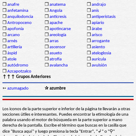
❒
anafre
❒
anatema
❒
andrajo
❒
anfetamina
❒
Angola
❒
anís
❒
anquilodoncia
❒
anticresis
❒
antiperístasis
❒
Antropoceno
❒
apache
❒
apiario
❒
apofonía
❒
apotincarse
❒
árabe
❒
arcano
❒
areología
❒
arisco
❒
arnés
❒
arras
❒
arrogante
❒
artillería
❒
ascensor
❒
asiento
❒
áspid
❒
asueto
❒
ateloglosia
❒
atole
❒
atrofia
❒
aurícula
❒
autódromo
❒
avalancha
❒
avulsión
❒
Azcapotzalco
↑↑↑ Grupos Anteriores
➳
azumagado
✰ azumbre
Los iconos de la parte superior e inferior de la página te llevarán a otras
secciones útiles e interesantes. Puedes encontrar la etimología de una
palabra usando el motor de búsqueda en la parte superior a mano
derecha de la pantalla. Escribe el término que buscas en la casilla que
dice “Busca aquí” y luego presiona la tecla "Entrar", "↲" o "⚲"