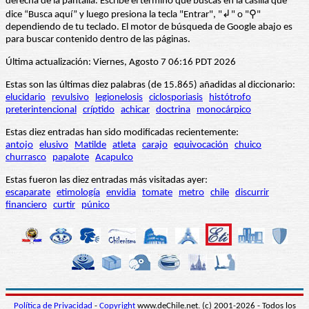
derecha de la pantalla. Escribe el término que buscas en la casilla que
dice “Busca aquí” y luego presiona la tecla "Entrar", "↲" o "⚲"
dependiendo de tu teclado. El motor de búsqueda de Google abajo es
para buscar contenido dentro de las páginas.
Última actualización: Viernes, Agosto 7 06:16 PDT 2026
Estas son las últimas diez palabras (de 15.865) añadidas al diccionario:
elucidario
revulsivo
legionelosis
ciclosporiasis
histótrofo
preterintencional
críptido
achicar
doctrina
monocárpico
Estas diez entradas han sido modificadas recientemente:
antojo
elusivo
Matilde
atleta
carajo
equivocación
chuico
churrasco
papalote
Acapulco
Estas fueron las diez entradas más visitadas ayer:
escaparate
etimología
envidia
tomate
metro
chile
discurrir
financiero
curtir
púnico
Política de Privacidad
-
Copyright
www.deChile.net. (c) 2001-2026 - Todos los