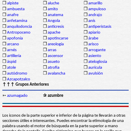
❒
alpiste
❒
aluche
❒
amarillo
❒
ambuesta
❒
amito
❒
ampuloso
❒
anafre
❒
anatema
❒
andrajo
❒
anfetamina
❒
Angola
❒
anís
❒
anquilodoncia
❒
anticresis
❒
antiperístasis
❒
Antropoceno
❒
apache
❒
apiario
❒
apofonía
❒
apotincarse
❒
árabe
❒
arcano
❒
areología
❒
arisco
❒
arnés
❒
arras
❒
arrogante
❒
artillería
❒
ascensor
❒
asiento
❒
áspid
❒
asueto
❒
ateloglosia
❒
atole
❒
atrofia
❒
aurícula
❒
autódromo
❒
avalancha
❒
avulsión
❒
Azcapotzalco
↑↑↑ Grupos Anteriores
➳
azumagado
✰ azumbre
Los iconos de la parte superior e inferior de la página te llevarán a otras
secciones útiles e interesantes. Puedes encontrar la etimología de una
palabra usando el motor de búsqueda en la parte superior a mano