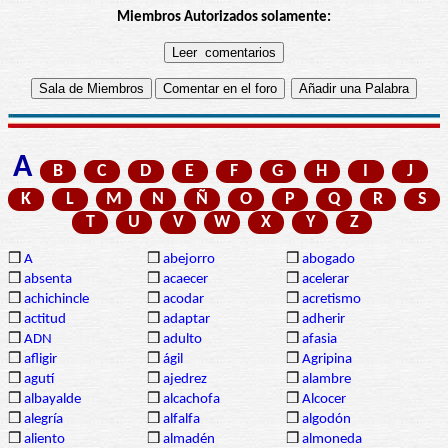
Miembros Autorizados solamente:
A
B
C
D
E
F
G
H
I
J
K
L
M
N
Ñ
O
P
Q
R
S
T
U
V
W
X
Y
Z
❒
A
❒
abejorro
❒
abogado
❒
absenta
❒
acaecer
❒
acelerar
❒
achichincle
❒
acodar
❒
acretismo
❒
actitud
❒
adaptar
❒
adherir
❒
ADN
❒
adulto
❒
afasia
❒
afligir
❒
ágil
❒
Agripina
❒
agutí
❒
ajedrez
❒
alambre
❒
albayalde
❒
alcachofa
❒
Alcocer
❒
alegría
❒
alfalfa
❒
algodón
❒
aliento
❒
almadén
❒
almoneda