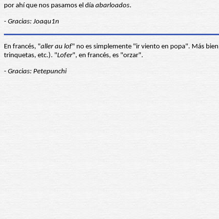
por ahí que nos pasamos el día
abarloados
.
- Gracias: Joaqu1n
En francés, "
aller au lof
" no es simplemente "ir viento en popa". Más bien s
trinquetas, etc.). "
Lofer
", en francés, es "orzar".
- Gracias: Petepunchi