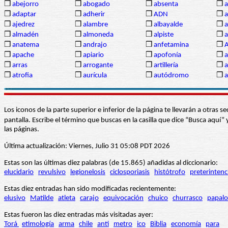
❒
abejorro
❒
abogado
❒
absenta
❒
a
❒
adaptar
❒
adherir
❒
ADN
❒
a
❒
ajedrez
❒
alambre
❒
albayalde
❒
a
❒
almadén
❒
almoneda
❒
alpiste
❒
a
❒
anatema
❒
andrajo
❒
anfetamina
❒
A
❒
apache
❒
apiario
❒
apofonía
❒
a
❒
arras
❒
arrogante
❒
artillería
❒
a
❒
atrofia
❒
aurícula
❒
autódromo
❒
a
Los iconos de la parte superior e inferior de la página te llevarán a otra
pantalla. Escribe el término que buscas en la casilla que dice “Busca aqu
las páginas.
Última actualización: Viernes, Julio 31 05:08 PDT 2026
Estas son las últimas diez palabras (de 15.865) añadidas al diccionario:
elucidario
revulsivo
legionelosis
ciclosporiasis
histótrofo
preterintenc
Estas diez entradas han sido modificadas recientemente:
elusivo
Matilde
atleta
carajo
equivocación
chuico
churrasco
papalo
Estas fueron las diez entradas más visitadas ayer:
Torá
etimología
arma
chile
anti
metro
ico
Biblia
economía
para