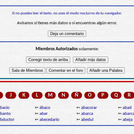
Si no puedes leer el texto, no uses el modo nocturno de tu navegador.
Avísanos si tienes más datos o si encuentras algún error.
Miembros Autorizados
solamente:
J
K
L
M
N
Ñ
O
P
Q
R
bacio
➳
ábaco
➳
abacorar
➳
abad
abanto
➳
abar
➳
abarca
➳
abarc
bductor
➳
abecedario
➳
abedul
➳
abeja