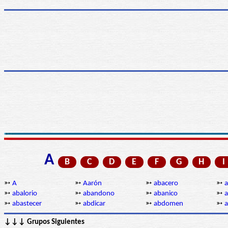
A
B
C
D
E
F
G
H
I
➳
A
➳
Aarón
➳
abacero
➳
a
➳
abalorio
➳
abandono
➳
abanico
➳
➳
abastecer
➳
abdicar
➳
abdomen
➳
a
↓↓↓ Grupos Siguientes