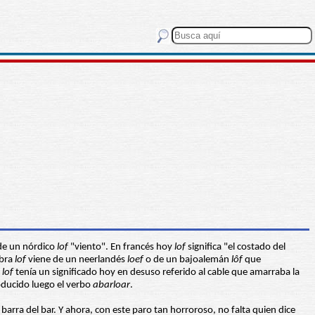
 de un nórdico
lof
"viento". En francés hoy
lof
significa "el costado del
abra
lof
viene de un neerlandés
loef
o de un bajoalemán
lôf
que
a
lof
tenía un significado hoy en desuso referido al cable que amarraba la
ducido luego el verbo
abarloar
.
 barra del bar. Y ahora, con este paro tan horroroso, no falta quien dice