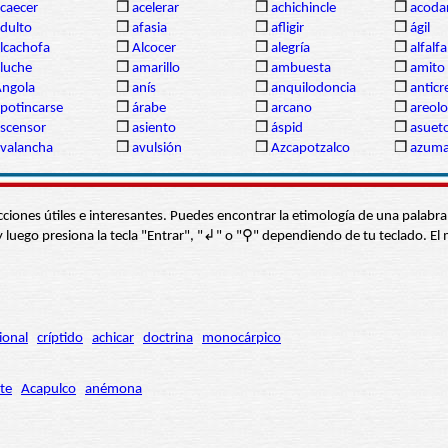
caecer
❒
acelerar
❒
achichincle
❒
acoda
dulto
❒
afasia
❒
afligir
❒
ágil
lcachofa
❒
Alcocer
❒
alegría
❒
alfalfa
luche
❒
amarillo
❒
ambuesta
❒
amito
ngola
❒
anís
❒
anquilodoncia
❒
anticr
potincarse
❒
árabe
❒
arcano
❒
areolo
scensor
❒
asiento
❒
áspid
❒
asuet
valancha
❒
avulsión
❒
Azcapotzalco
❒
azum
s secciones útiles e interesantes. Puedes encontrar la etimología de una pal
í” y luego presiona la tecla "Entrar", "↲" o "⚲" dependiendo de tu teclado.
ional
críptido
achicar
doctrina
monocárpico
te
Acapulco
anémona