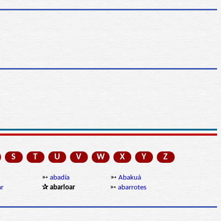
S
T
U
V
W
X
Y
Z
➳
abadía
➳
Abakuá
ar
✰ abarloar
➳
abarrotes