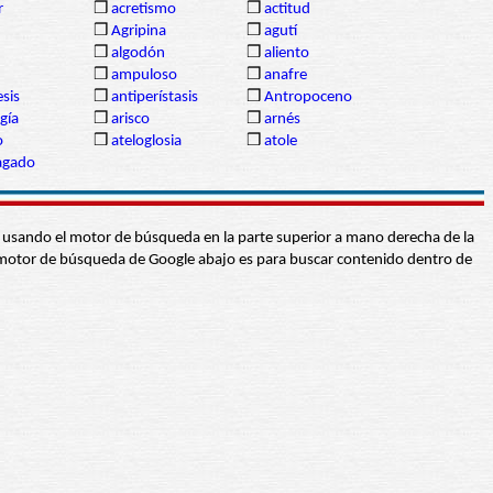
r
❒
acretismo
❒
actitud
❒
Agripina
❒
agutí
❒
algodón
❒
aliento
❒
ampuloso
❒
anafre
esis
❒
antiperístasis
❒
Antropoceno
gía
❒
arisco
❒
arnés
o
❒
ateloglosia
❒
atole
agado
abra usando el motor de búsqueda en la parte superior a mano derecha de la
 El motor de búsqueda de Google abajo es para buscar contenido dentro de