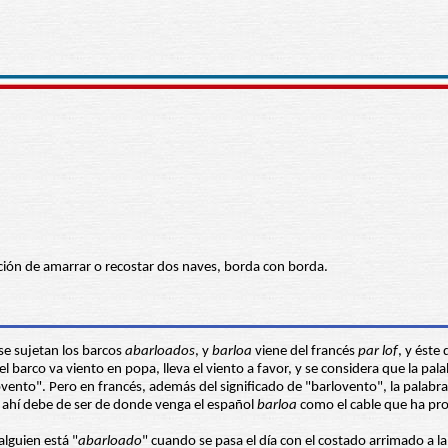
acción de amarrar o recostar dos naves, borda con borda.
 se sujetan los barcos
abarloados
, y
barloa
viene del francés
par lof
, y éste
l barco va viento en popa, lleva el viento a favor, y se considera que la pal
lovento". Pero en francés, además del significado de "barlovento", la palabr
e ahí debe de ser de donde venga el español
barloa
como el cable que ha pro
alguien está "
abarloado
" cuando se pasa el día con el costado arrimado a la