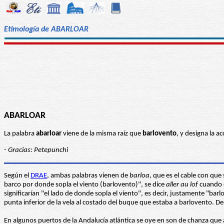
Etimología de ABARLOAR
ABARLOAR
La palabra
abarloar
viene de la misma raíz que
barlovento
, y designa la 
- Gracias: Petepunchi
Según el
DRAE
, ambas palabras vienen de
barloa
, que es el cable con que
barco por donde sopla el viento (barlovento)", se dice
aller au lof
cuando e
significarían "el lado de donde sopla el viento", es decir, justamente "bar
punta inferior de la vela al costado del buque que estaba a barlovento. D
En algunos puertos de la Andalucía atlántica se oye en son de chanza que 