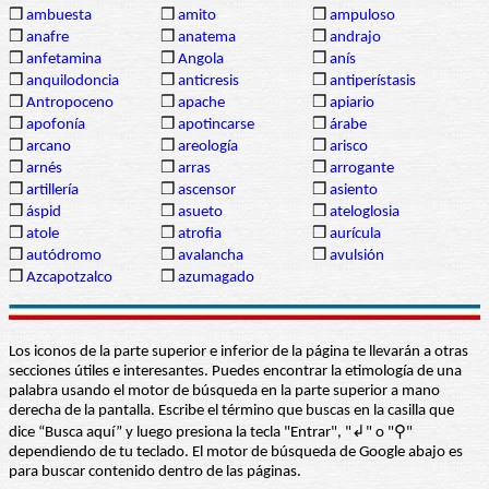
❒
ambuesta
❒
amito
❒
ampuloso
❒
anafre
❒
anatema
❒
andrajo
❒
anfetamina
❒
Angola
❒
anís
❒
anquilodoncia
❒
anticresis
❒
antiperístasis
❒
Antropoceno
❒
apache
❒
apiario
❒
apofonía
❒
apotincarse
❒
árabe
❒
arcano
❒
areología
❒
arisco
❒
arnés
❒
arras
❒
arrogante
❒
artillería
❒
ascensor
❒
asiento
❒
áspid
❒
asueto
❒
ateloglosia
❒
atole
❒
atrofia
❒
aurícula
❒
autódromo
❒
avalancha
❒
avulsión
❒
Azcapotzalco
❒
azumagado
Los iconos de la parte superior e inferior de la página te llevarán a otras
secciones útiles e interesantes. Puedes encontrar la etimología de una
palabra usando el motor de búsqueda en la parte superior a mano
derecha de la pantalla. Escribe el término que buscas en la casilla que
dice “Busca aquí” y luego presiona la tecla "Entrar", "↲" o "⚲"
dependiendo de tu teclado. El motor de búsqueda de Google abajo es
para buscar contenido dentro de las páginas.