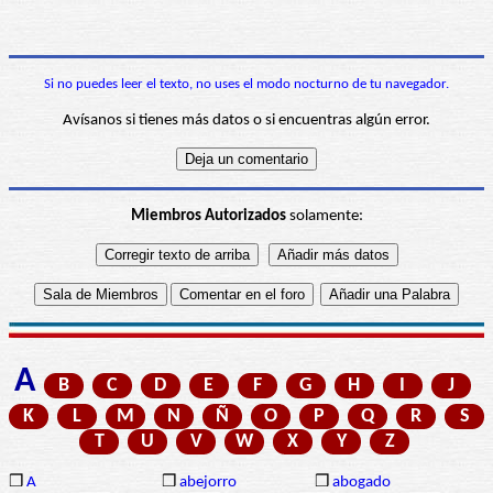
Si no puedes leer el texto, no uses el modo nocturno de tu navegador.
Avísanos si tienes más datos o si encuentras algún error.
Miembros Autorizados
solamente:
A
B
C
D
E
F
G
H
I
J
K
L
M
N
Ñ
O
P
Q
R
S
T
U
V
W
X
Y
Z
❒
A
❒
abejorro
❒
abogado