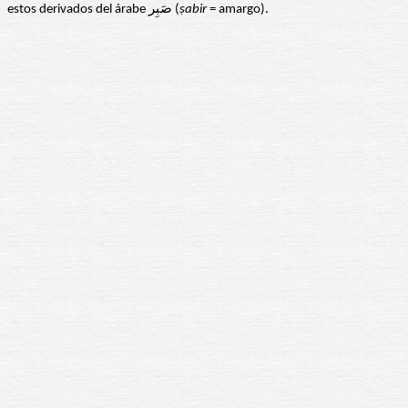
estos derivados del árabe صَبِر (
ṣabir
= amargo).