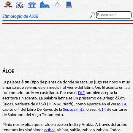
Etimología de ÁLOE
ÁLOE
La palabra
áloe
(tipo de planta de donde se saca un jugo resinoso y muy
amargo que se emplea en medicina) viene del latín
aloe
. El acento en la á
fue tomado tarde en castellano. Por eso el
DLE
también acepta la
escritura sin acento. La palabra latina es un préstamo del griego ἀλόη
(
aloe
), variante de ἀλωθ (אהלות
, aloth
), como aparece en el verso
14
,
capítulo 4 del Libro De Reyes de la
Septuaginta
, o sea,
4:14
de cantares
de Salomon, del Viejo Testamento.
Plinio nos explica que el áloe crece en India y Arabia. A través del árabe
tenemos los sinónimos
acíbar
, alcíbar, sábila, zabila y zabida. Todos