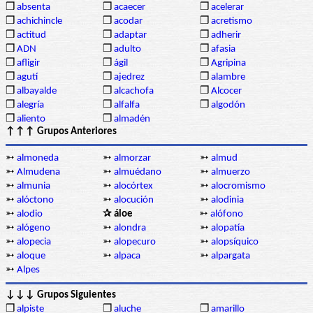
❒
absenta
❒
acaecer
❒
acelerar
❒
achichincle
❒
acodar
❒
acretismo
❒
actitud
❒
adaptar
❒
adherir
❒
ADN
❒
adulto
❒
afasia
❒
afligir
❒
ágil
❒
Agripina
❒
agutí
❒
ajedrez
❒
alambre
❒
albayalde
❒
alcachofa
❒
Alcocer
❒
alegría
❒
alfalfa
❒
algodón
❒
aliento
❒
almadén
↑↑↑ Grupos Anteriores
➳
almoneda
➳
almorzar
➳
almud
➳
Almudena
➳
almuédano
➳
almuerzo
➳
almunia
➳
alocórtex
➳
alocromismo
➳
alóctono
➳
alocución
➳
alodinia
➳
alodio
✰ áloe
➳
alófono
➳
alógeno
➳
alondra
➳
alopatía
➳
alopecia
➳
alopecuro
➳
alopsíquico
➳
aloque
➳
alpaca
➳
alpargata
➳
Alpes
↓↓↓ Grupos Siguientes
❒
alpiste
❒
aluche
❒
amarillo