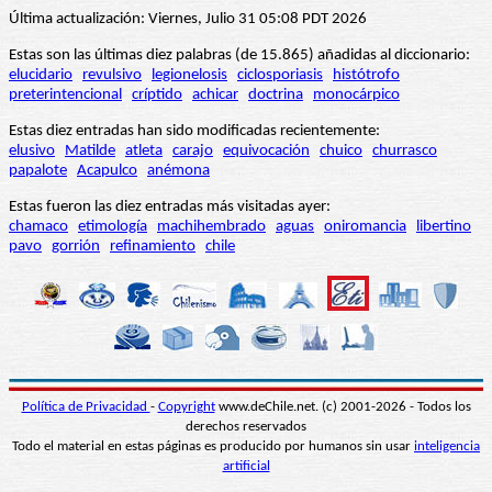
Última actualización: Viernes, Julio 31 05:08 PDT 2026
Estas son las últimas diez palabras (de 15.865) añadidas al diccionario:
elucidario
revulsivo
legionelosis
ciclosporiasis
histótrofo
preterintencional
críptido
achicar
doctrina
monocárpico
Estas diez entradas han sido modificadas recientemente:
elusivo
Matilde
atleta
carajo
equivocación
chuico
churrasco
papalote
Acapulco
anémona
Estas fueron las diez entradas más visitadas ayer:
chamaco
etimología
machihembrado
aguas
oniromancia
libertino
pavo
gorrión
refinamiento
chile
Política de Privacidad
-
Copyright
www.deChile.net. (c) 2001-2026 - Todos los
derechos reservados
Todo el material en estas páginas es producido por humanos sin usar
inteligencia
artificial