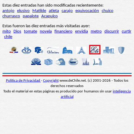
Estas diez entradas han sido modificadas recientemente:
antojo
elusivo
Matilde
atleta
carajo
equivocación
chuico
churrasco
papalote
Acapulco
Estas fueron las diez entradas más visitadas ayer:
mito
Dios
tomate
novela
financiero
envidia
metro
discurrir
curtir
chile
Política de Privacidad
-
Copyright
www.deChile.net. (c) 2001-2026 - Todos los
derechos reservados
Todo el material en estas páginas es producido por humanos sin usar
inteligencia
artificial