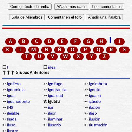
I
A
B
C
D
E
F
G
H
J
K
L
M
N
Ñ
O
P
Q
R
S
T
U
V
W
X
Y
Z
❒
I
❒
ideal
↑↑↑ Grupos Anteriores
➳
ignífero
➳
ignífugo
➳
ignimbrita
➳
ignominia
➳
ignorancia
➳
ignoto
➳
igual
➳
igualdad
➳
iguana
➳
iguanodonte
✰ Iguazú
➳
igüedo
➳
IHS
➳
ijar
➳
ilación
➳
ilegible
➳
íleon
➳
ileso
➳
Ilíada
➳
iluminar
➳
ilusión
➳
iluso
➳
ilusorio
➳
Ilustración
➳
ilustre