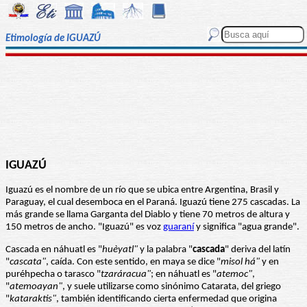
Etimología de IGUAZÚ
IGUAZÚ
Iguazú es el nombre de un río que se ubica entre Argentina, Brasil y
Paraguay, el cual desemboca en el Paraná. Iguazú tiene 275 cascadas. La
más grande se llama Garganta del Diablo y tiene 70 metros de altura y
150 metros de ancho. "Iguazú" es voz
guaraní
y significa "agua grande".
Cascada en náhuatl es "
huèyatl"
y la palabra "
cascada
" deriva del latín
"
cascata"
, caída. Con este sentido, en maya se dice "
misol há"
y en
puréhpecha o tarasco "
tzaráracua"
; en náhuatl es "
atemoc"
,
"
atemoayan"
, y suele utilizarse como sinónimo Catarata, del griego
"
kataraktis"
, también identificando cierta enfermedad que origina