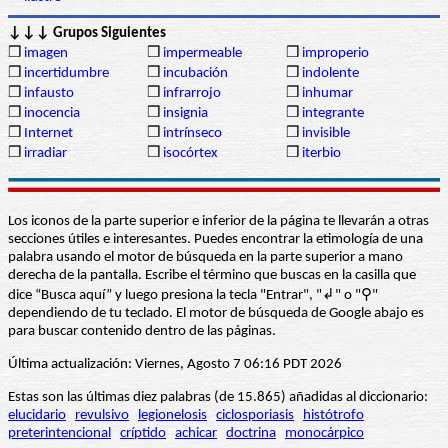
↓↓↓ Grupos Siguientes
❒
imagen
❒
impermeable
❒
improperio
❒
incertidumbre
❒
incubación
❒
indolente
❒
infausto
❒
infrarrojo
❒
inhumar
❒
inocencia
❒
insignia
❒
integrante
❒
Internet
❒
intrínseco
❒
invisible
❒
irradiar
❒
isocórtex
❒
iterbio
Los iconos de la parte superior e inferior de la página te llevarán a otras
secciones útiles e interesantes. Puedes encontrar la etimología de una
palabra usando el motor de búsqueda en la parte superior a mano
derecha de la pantalla. Escribe el término que buscas en la casilla que
dice “Busca aquí” y luego presiona la tecla "Entrar", "↲" o "⚲"
dependiendo de tu teclado. El motor de búsqueda de Google abajo es
para buscar contenido dentro de las páginas.
Última actualización: Viernes, Agosto 7 06:16 PDT 2026
Estas son las últimas diez palabras (de 15.865) añadidas al diccionario:
elucidario
revulsivo
legionelosis
ciclosporiasis
histótrofo
preterintencional
críptido
achicar
doctrina
monocárpico